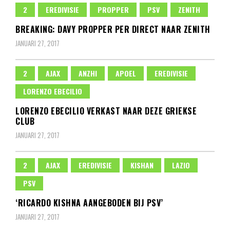
2
EREDIVISIE
PROPPER
PSV
ZENITH
BREAKING: DAVY PROPPER PER DIRECT NAAR ZENITH
JANUARI 27, 2017
2
AJAX
ANZHI
APOEL
EREDIVISIE
LORENZO EBECILIO
LORENZO EBECILIO VERKAST NAAR DEZE GRIEKSE
CLUB
JANUARI 27, 2017
2
AJAX
EREDIVISIE
KISHAN
LAZIO
PSV
‘RICARDO KISHNA AANGEBODEN BIJ PSV’
JANUARI 27, 2017