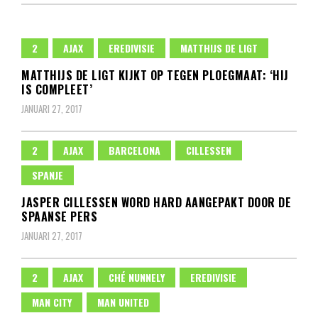
2
AJAX
EREDIVISIE
MATTHIJS DE LIGT
MATTHIJS DE LIGT KIJKT OP TEGEN PLOEGMAAT: ‘HIJ
IS COMPLEET’
JANUARI 27, 2017
2
AJAX
BARCELONA
CILLESSEN
SPANJE
JASPER CILLESSEN WORD HARD AANGEPAKT DOOR DE
SPAANSE PERS
JANUARI 27, 2017
2
AJAX
CHÉ NUNNELY
EREDIVISIE
MAN CITY
MAN UNITED