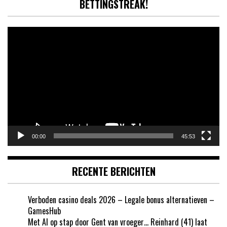
BETTINGSTREAK!
Videospeler
00:00
45:53
RECENTE BERICHTEN
Verboden casino deals 2026 – Legale bonus alternatieven –
GamesHub
Met AI op stap door Gent van vroeger… Reinhard (41) laat