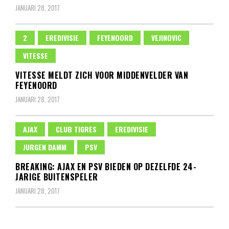
JANUARI 28, 2017
2
EREDIVISIE
FEYENOORD
VEJINOVIC
VITESSE
VITESSE MELDT ZICH VOOR MIDDENVELDER VAN
FEYENOORD
JANUARI 28, 2017
AJAX
CLUB TIGRES
EREDIVISIE
JURGEN DAMM
PSV
BREAKING: AJAX EN PSV BIEDEN OP DEZELFDE 24-
JARIGE BUITENSPELER
JANUARI 28, 2017