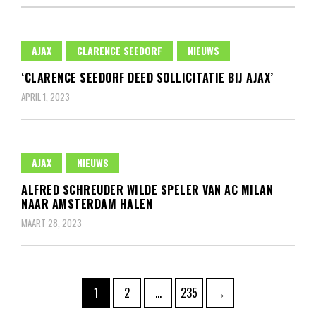
AJAX
CLARENCE SEEDORF
NIEUWS
‘CLARENCE SEEDORF DEED SOLLICITATIE BIJ AJAX’
APRIL 1, 2023
AJAX
NIEUWS
ALFRED SCHREUDER WILDE SPELER VAN AC MILAN
NAAR AMSTERDAM HALEN
MAART 28, 2023
Berichten
Pagina
Pagina
Pagina
1
2
…
235
→
paginering