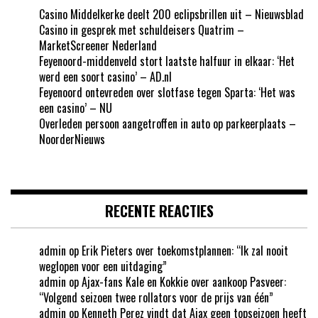
Casino Middelkerke deelt 200 eclipsbrillen uit – Nieuwsblad
Casino in gesprek met schuldeisers Quatrim –
MarketScreener Nederland
Feyenoord-middenveld stort laatste halfuur in elkaar: ‘Het
werd een soort casino’ – AD.nl
Feyenoord ontevreden over slotfase tegen Sparta: ‘Het was
een casino’ – NU
Overleden persoon aangetroffen in auto op parkeerplaats –
NoorderNieuws
RECENTE REACTIES
admin
op
Erik Pieters over toekomstplannen: “Ik zal nooit
weglopen voor een uitdaging”
admin
op
Ajax-fans Kale en Kokkie over aankoop Pasveer:
“Volgend seizoen twee rollators voor de prijs van één”
admin
op
Kenneth Perez vindt dat Ajax geen topseizoen heeft