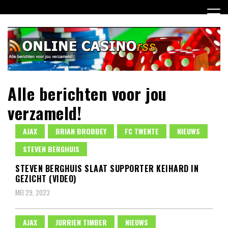
Ga
naar
de
inhoud
Alle berichten voor jou
verzameld!
AJAX
BRIAN BROBBEY
FC TWENTE
NIEUWS
STEVEN BERGHUIS
STEVEN BERGHUIS SLAAT SUPPORTER KEIHARD IN
GEZICHT (VIDEO)
MEI 29, 2023
AJAX
JURRIEN TIMBER
NIEUWS