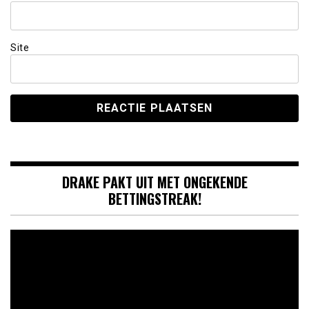
Site
DRAKE PAKT UIT MET ONGEKENDE
BETTINGSTREAK!
Videospeler