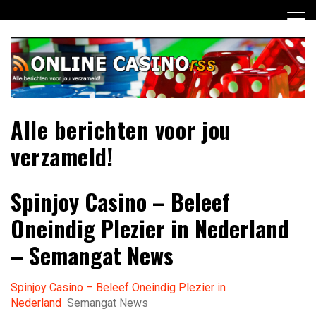
Ga
naar
de
inhoud
Alle berichten voor jou
verzameld!
Spinjoy Casino – Beleef
Oneindig Plezier in Nederland
– Semangat News
Spinjoy Casino – Beleef Oneindig Plezier in
Nederland
Semangat News