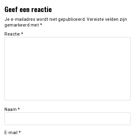
Geef een reactie
Je e-mailadres wordt niet gepubliceerd.
Vereiste velden zijn
gemarkeerd met
*
Reactie
*
Naam
*
E-mail
*