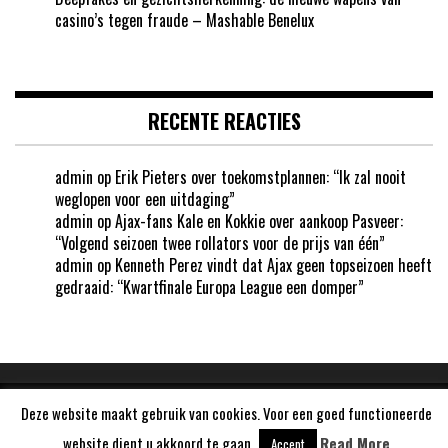
casino’s tegen fraude – Mashable Benelux
RECENTE REACTIES
admin
op
Erik Pieters over toekomstplannen: “Ik zal nooit
weglopen voor een uitdaging”
admin
op
Ajax-fans Kale en Kokkie over aankoop Pasveer:
“Volgend seizoen twee rollators voor de prijs van één”
admin
op
Kenneth Perez vindt dat Ajax geen topseizoen heeft
gedraaid: “Kwartfinale Europa League een domper”
Deze website maakt gebruik van cookies. Voor een goed functioneerde
Aangedreven door
WordPress
website dient u akkoord te gaan.
Read More
Accept