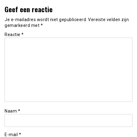
Geef een reactie
Je e-mailadres wordt niet gepubliceerd.
Vereiste velden zijn
gemarkeerd met
*
Reactie
*
Naam
*
E-mail
*