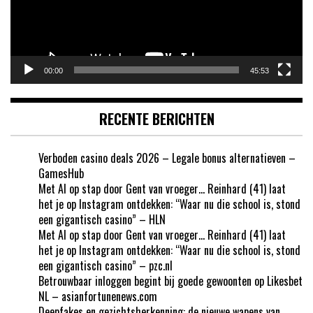
00:00
45:53
RECENTE BERICHTEN
Verboden casino deals 2026 – Legale bonus alternatieven –
GamesHub
Met AI op stap door Gent van vroeger… Reinhard (41) laat
het je op Instagram ontdekken: “Waar nu die school is, stond
een gigantisch casino” – HLN
Met AI op stap door Gent van vroeger… Reinhard (41) laat
het je op Instagram ontdekken: “Waar nu die school is, stond
een gigantisch casino” – pzc.nl
Betrouwbaar inloggen begint bij goede gewoonten op Likesbet
NL – asianfortunenews.com
Deepfakes en gezichtsherkenning: de nieuwe wapens van