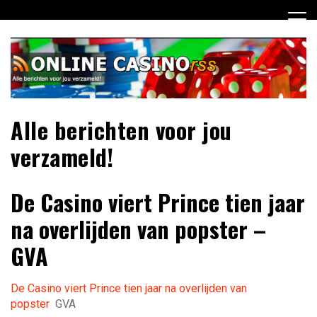
Ga
naar
de
inhoud
Alle berichten voor jou
verzameld!
De Casino viert Prince tien jaar
na overlijden van popster –
GVA
De Casino viert Prince tien jaar na overlijden van
popster
GVA