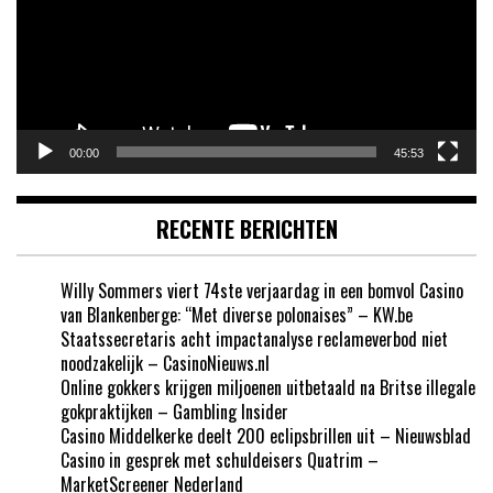
00:00
45:53
RECENTE BERICHTEN
Willy Sommers viert 74ste verjaardag in een bomvol Casino
van Blankenberge: “Met diverse polonaises” – KW.be
Staatssecretaris acht impactanalyse reclameverbod niet
noodzakelijk – CasinoNieuws.nl
Online gokkers krijgen miljoenen uitbetaald na Britse illegale
gokpraktijken – Gambling Insider
Casino Middelkerke deelt 200 eclipsbrillen uit – Nieuwsblad
Casino in gesprek met schuldeisers Quatrim –
MarketScreener Nederland