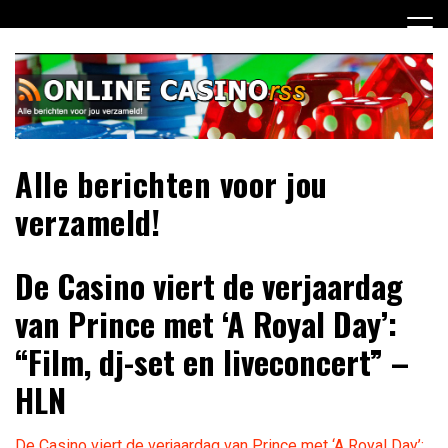
Ga
naar
de
inhoud
Alle berichten voor jou
verzameld!
De Casino viert de verjaardag
van Prince met ‘A Royal Day’:
“Film, dj-set en liveconcert” –
HLN
De Casino viert de verjaardag van Prince met ‘A Royal Day’: