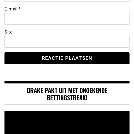
E-mail
*
Site
DRAKE PAKT UIT MET ONGEKENDE
BETTINGSTREAK!
Videospeler