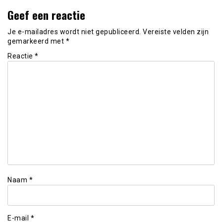
Geef een reactie
Je e-mailadres wordt niet gepubliceerd.
Vereiste velden zijn
gemarkeerd met
*
Reactie
*
Naam
*
E-mail
*