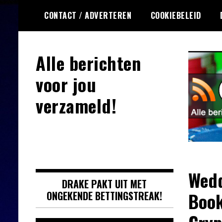
Ga
CONTACT / ADVERTEREN
COOKIEBELEID
naar
de
inhoud
Alle berichten
voor jou
verzameld!
Wedd
DRAKE PAKT UIT MET
Book
ONGEKENDE BETTINGSTREAK!