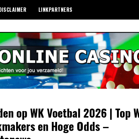
DISCLAIMER
LINKPARTNERS
en op WK Voetbal 2026 | Top 
makers en Hoge Odds –