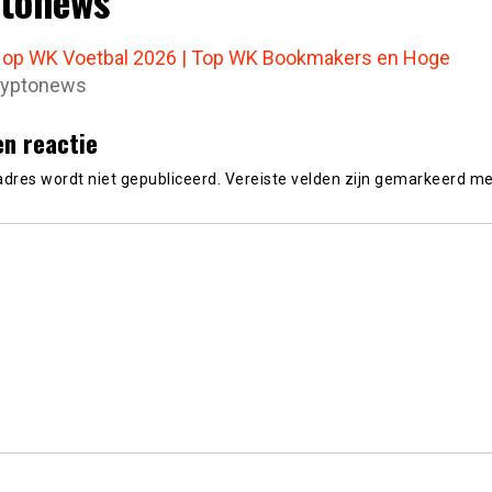
tonews
op WK Voetbal 2026 | Top WK Bookmakers en Hoge
ryptonews
en reactie
adres wordt niet gepubliceerd.
Vereiste velden zijn gemarkeerd m