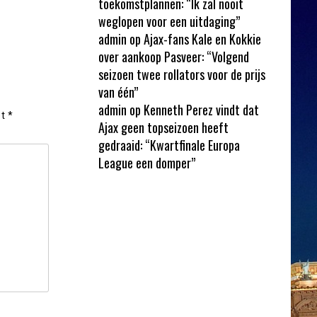
toekomstplannen: “Ik zal nooit
weglopen voor een uitdaging”
admin
op
Ajax-fans Kale en Kokkie
over aankoop Pasveer: “Volgend
seizoen twee rollators voor de prijs
van één”
admin
op
Kenneth Perez vindt dat
et
*
Ajax geen topseizoen heeft
gedraaid: “Kwartfinale Europa
League een domper”