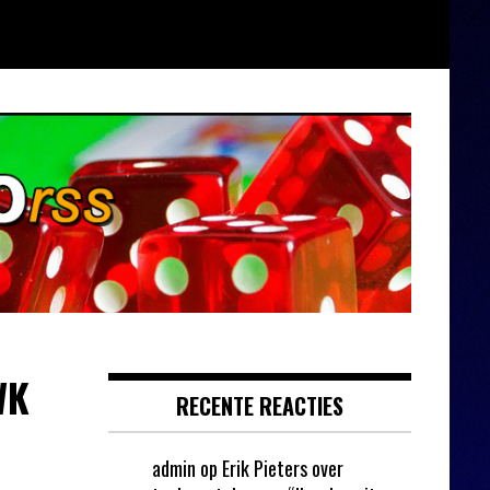
WK
RECENTE REACTIES
admin
op
Erik Pieters over