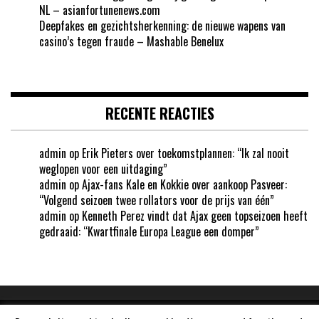
NL – asianfortunenews.com
Deepfakes en gezichtsherkenning: de nieuwe wapens van
casino’s tegen fraude – Mashable Benelux
RECENTE REACTIES
admin
op
Erik Pieters over toekomstplannen: “Ik zal nooit
weglopen voor een uitdaging”
admin
op
Ajax-fans Kale en Kokkie over aankoop Pasveer:
“Volgend seizoen twee rollators voor de prijs van één”
admin
op
Kenneth Perez vindt dat Ajax geen topseizoen heeft
gedraaid: “Kwartfinale Europa League een domper”