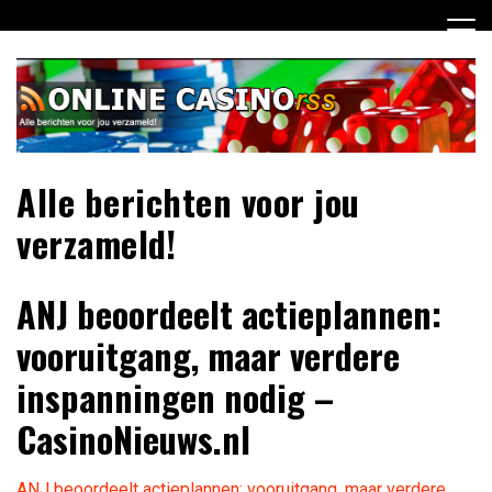
Ga
naar
de
inhoud
Alle berichten voor jou
verzameld!
ANJ beoordeelt actieplannen:
vooruitgang, maar verdere
inspanningen nodig –
CasinoNieuws.nl
ANJ beoordeelt actieplannen: vooruitgang, maar verdere