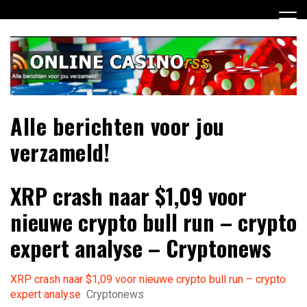
Ga
naar
de
inhoud
Alle berichten voor jou
verzameld!
XRP crash naar $1,09 voor
nieuwe crypto bull run – crypto
expert analyse – Cryptonews
XRP crash naar $1,09 voor nieuwe crypto bull run – crypto
expert analyse
Cryptonews