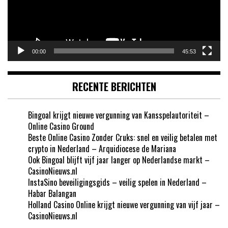
00:00
45:53
RECENTE BERICHTEN
Bingoal krijgt nieuwe vergunning van Kansspelautoriteit –
Online Casino Ground
Beste Online Casino Zonder Cruks: snel en veilig betalen met
crypto in Nederland – Arquidiocese de Mariana
Ook Bingoal blijft vijf jaar langer op Nederlandse markt –
CasinoNieuws.nl
InstaSino beveiligingsgids – veilig spelen in Nederland –
Habar Balangan
Holland Casino Online krijgt nieuwe vergunning van vijf jaar –
CasinoNieuws.nl