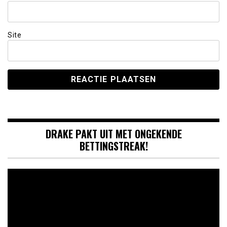
Site
DRAKE PAKT UIT MET ONGEKENDE
BETTINGSTREAK!
Videospeler