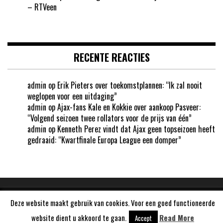
– RTVeen
RECENTE REACTIES
admin
op
Erik Pieters over toekomstplannen: “Ik zal nooit
weglopen voor een uitdaging”
admin
op
Ajax-fans Kale en Kokkie over aankoop Pasveer:
“Volgend seizoen twee rollators voor de prijs van één”
admin
op
Kenneth Perez vindt dat Ajax geen topseizoen heeft
gedraaid: “Kwartfinale Europa League een domper”
Deze website maakt gebruik van cookies. Voor een goed functioneerde
Aangedreven door
WordPress
website dient u akkoord te gaan.
Read More
Accept