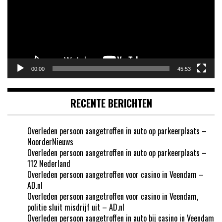
00:00
45:53
RECENTE BERICHTEN
Overleden persoon aangetroffen in auto op parkeerplaats –
NoorderNieuws
Overleden persoon aangetroffen in auto op parkeerplaats –
112 Nederland
Overleden persoon aangetroffen voor casino in Veendam –
AD.nl
Overleden persoon aangetroffen voor casino in Veendam,
politie sluit misdrijf uit – AD.nl
Overleden persoon aangetroffen in auto bij casino in Veendam