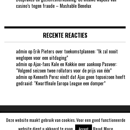
casino’s tegen fraude – Mashable Benelux
RECENTE REACTIES
admin
op
Erik Pieters over toekomstplannen: “Ik zal nooit
weglopen voor een uitdaging”
admin
op
Ajax-fans Kale en Kokkie over aankoop Pasveer:
“Volgend seizoen twee rollators voor de prijs van één”
admin
op
Kenneth Perez vindt dat Ajax geen topseizoen heeft
gedraaid: “Kwartfinale Europa League een domper”
Deze website maakt gebruik van cookies. Voor een goed functioneerde
Aangedreven door
WordPress
website dient u akkoord te gaan.
Read More
Accept