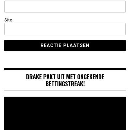
Site
DRAKE PAKT UIT MET ONGEKENDE
BETTINGSTREAK!
Videospeler