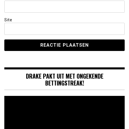
Site
DRAKE PAKT UIT MET ONGEKENDE
BETTINGSTREAK!
Videospeler