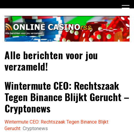
Ga
naar
de
inhoud
Alle berichten voor jou
verzameld!
Wintermute CEO: Rechtszaak
Tegen Binance Blijkt Gerucht –
Cryptonews
Wintermute CEO: Rechtszaak Tegen Binance Blijkt
Gerucht
Cryptonews