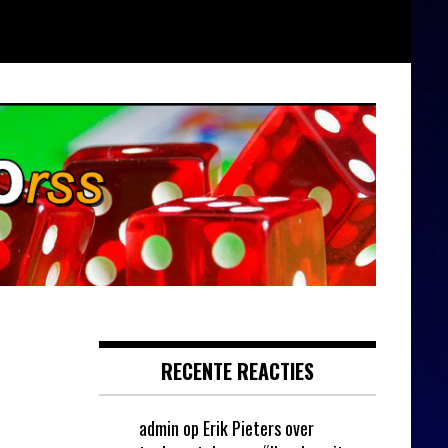
RECENTE REACTIES
admin
op
Erik Pieters over