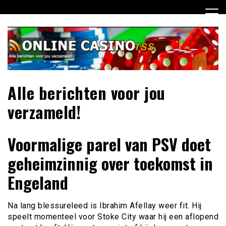
Ga
naar
de
inhoud
Alle berichten voor jou
verzameld!
Voormalige parel van PSV doet
geheimzinnig over toekomst in
Engeland
Na lang blessureleed is Ibrahim Afellay weer fit. Hij
speelt momenteel voor Stoke City waar hij een aflopend