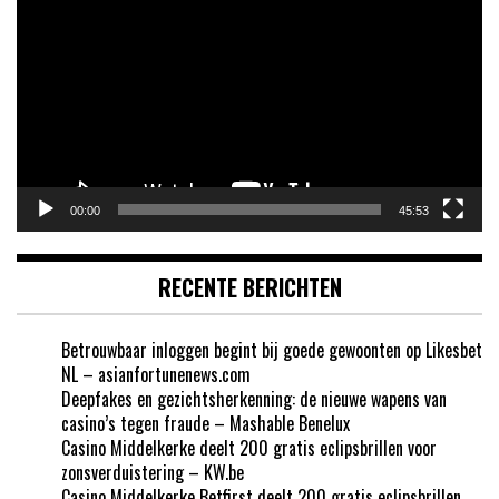
00:00
45:53
RECENTE BERICHTEN
Betrouwbaar inloggen begint bij goede gewoonten op Likesbet
NL – asianfortunenews.com
Deepfakes en gezichtsherkenning: de nieuwe wapens van
casino’s tegen fraude – Mashable Benelux
Casino Middelkerke deelt 200 gratis eclipsbrillen voor
zonsverduistering – KW.be
Casino Middelkerke Betfirst deelt 200 gratis eclipsbrillen