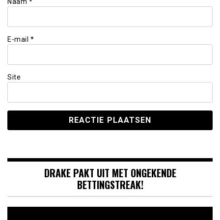
Naam
*
E-mail
*
Site
DRAKE PAKT UIT MET ONGEKENDE
BETTINGSTREAK!
Videospeler