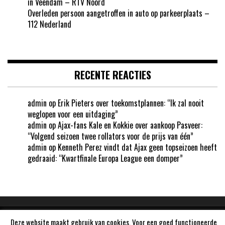
in Veendam – RTV Noord
Overleden persoon aangetroffen in auto op parkeerplaats –
112 Nederland
RECENTE REACTIES
admin
op
Erik Pieters over toekomstplannen: “Ik zal nooit
weglopen voor een uitdaging”
admin
op
Ajax-fans Kale en Kokkie over aankoop Pasveer:
“Volgend seizoen twee rollators voor de prijs van één”
admin
op
Kenneth Perez vindt dat Ajax geen topseizoen heeft
gedraaid: “Kwartfinale Europa League een domper”
Deze website maakt gebruik van cookies. Voor een goed functioneerde
Aangedreven door
WordPress