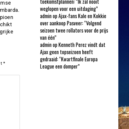
toekomstplannen: “Ik zal nooit
damse
weglopen voor een uitdaging”
ombarda.
admin
op
Ajax-fans Kale en Kokkie
mpioen
over aankoop Pasveer: “Volgend
chikt
seizoen twee rollators voor de prijs
grijke
van één”
admin
op
Kenneth Perez vindt dat
Ajax geen topseizoen heeft
gedraaid: “Kwartfinale Europa
et
*
League een domper”