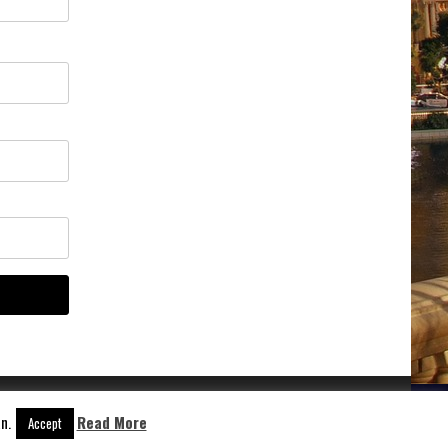
n.
Read More
Accept
Aangedreven door
WordPress