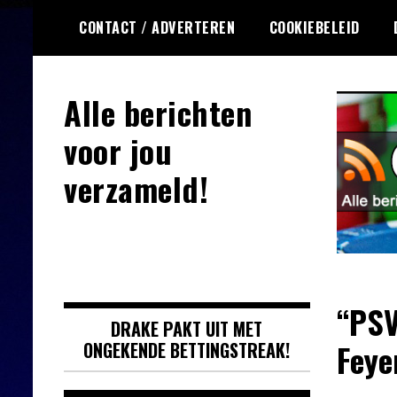
Ga
CONTACT / ADVERTEREN
COOKIEBELEID
naar
de
inhoud
Alle berichten
voor jou
verzameld!
“PSV
DRAKE PAKT UIT MET
Feye
ONGEKENDE BETTINGSTREAK!