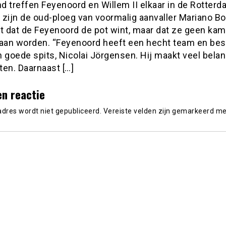
d treffen Feyenoord en Willem II elkaar in de Rotter
t zijn de oud-ploeg van voormalig aanvaller Mariano B
kt dat de Feyenoord de pot wint, maar dat ze geen ka
gaan worden. “Feyenoord heeft een hecht team en bes
 goede spits, Nicolai Jörgensen. Hij maakt veel belan
ten. Daarnaast […]
en reactie
adres wordt niet gepubliceerd.
Vereiste velden zijn gemarkeerd m