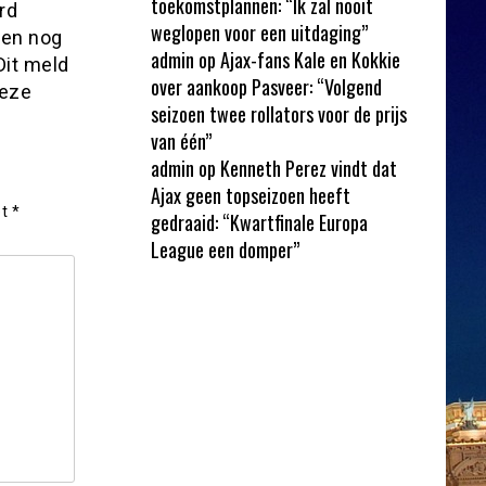
toekomstplannen: “Ik zal nooit
rd
weglopen voor een uitdaging”
oen nog
admin
op
Ajax-fans Kale en Kokkie
Dit meld
over aankoop Pasveer: “Volgend
deze
seizoen twee rollators voor de prijs
van één”
admin
op
Kenneth Perez vindt dat
Ajax geen topseizoen heeft
et
*
gedraaid: “Kwartfinale Europa
League een domper”