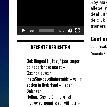
Videospeler
Roy Mak
allebei 
deel ui
de club 
trainers
00:00
45:53
Geef e
RECENTE BERICHTEN
Je e-mail
Reactie
*
Ook Bingoal blijft vijf jaar langer
op Nederlandse markt –
CasinoNieuws.nl
InstaSino beveiligingsgids – veilig
spelen in Nederland – Habar
Balangan
Holland Casino Online krijgt
nieuwe vergunning van vijf jaar –