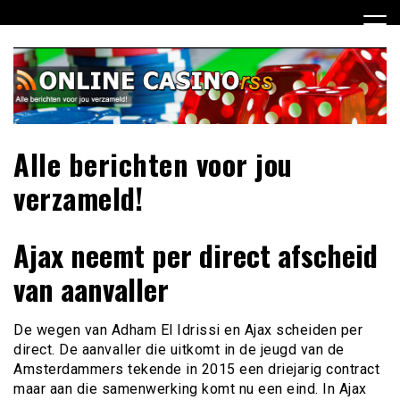
Ga
naar
de
inhoud
Alle berichten voor jou
verzameld!
Ajax neemt per direct afscheid
van aanvaller
De wegen van Adham El Idrissi en Ajax scheiden per
direct. De aanvaller die uitkomt in de jeugd van de
Amsterdammers tekende in 2015 een driejarig contract
maar aan die samenwerking komt nu een eind. In Ajax