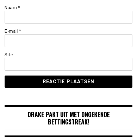
Naam
*
E-mail
*
Site
DRAKE PAKT UIT MET ONGEKENDE
BETTINGSTREAK!