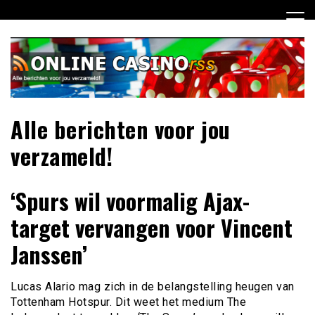
Ga
naar
de
inhoud
Alle berichten voor jou
verzameld!
‘Spurs wil voormalig Ajax-
target vervangen voor Vincent
Janssen’
Lucas Alario mag zich in de belangstelling heugen van
Tottenham Hotspur. Dit weet het medium The