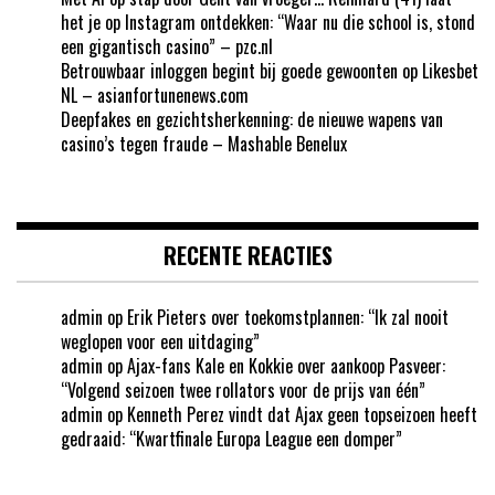
het je op Instagram ontdekken: “Waar nu die school is, stond
een gigantisch casino” – pzc.nl
Betrouwbaar inloggen begint bij goede gewoonten op Likesbet
NL – asianfortunenews.com
Deepfakes en gezichtsherkenning: de nieuwe wapens van
casino’s tegen fraude – Mashable Benelux
RECENTE REACTIES
admin
op
Erik Pieters over toekomstplannen: “Ik zal nooit
weglopen voor een uitdaging”
admin
op
Ajax-fans Kale en Kokkie over aankoop Pasveer:
“Volgend seizoen twee rollators voor de prijs van één”
admin
op
Kenneth Perez vindt dat Ajax geen topseizoen heeft
gedraaid: “Kwartfinale Europa League een domper”