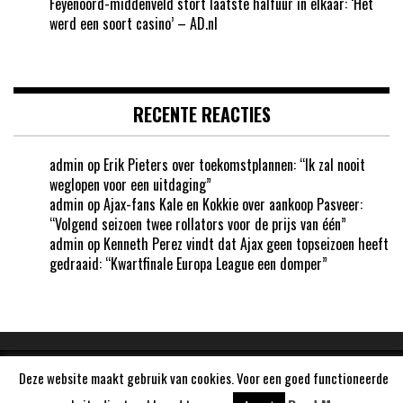
Feyenoord-middenveld stort laatste halfuur in elkaar: ‘Het
werd een soort casino’ – AD.nl
RECENTE REACTIES
admin
op
Erik Pieters over toekomstplannen: “Ik zal nooit
weglopen voor een uitdaging”
admin
op
Ajax-fans Kale en Kokkie over aankoop Pasveer:
“Volgend seizoen twee rollators voor de prijs van één”
admin
op
Kenneth Perez vindt dat Ajax geen topseizoen heeft
gedraaid: “Kwartfinale Europa League een domper”
Deze website maakt gebruik van cookies. Voor een goed functioneerde
Aangedreven door
WordPress