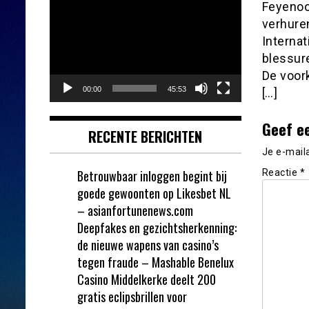
Videospeler
Feyenoo
verhuren
Internat
blessure
De voork
00:00
45:53
[…]
Geef e
RECENTE BERICHTEN
Je e-mail
Betrouwbaar inloggen begint bij
Reactie
*
goede gewoonten op Likesbet NL
– asianfortunenews.com
Deepfakes en gezichtsherkenning:
de nieuwe wapens van casino’s
tegen fraude – Mashable Benelux
Casino Middelkerke deelt 200
gratis eclipsbrillen voor