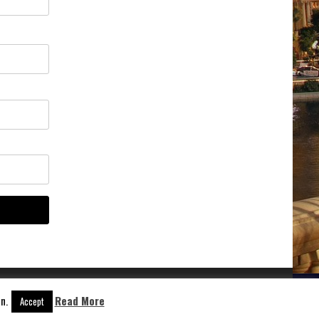
n.
Read More
Accept
Aangedreven door
WordPress