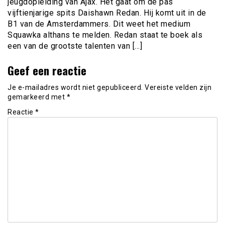
jeugdopleiding van Ajax. Het gaat om de pas
vijftienjarige spits Daishawn Redan. Hij komt uit in de
B1 van de Amsterdammers. Dit weet het medium
Squawka althans te melden. Redan staat te boek als
een van de grootste talenten van […]
Geef een reactie
Je e-mailadres wordt niet gepubliceerd.
Vereiste velden zijn
gemarkeerd met
*
Reactie
*