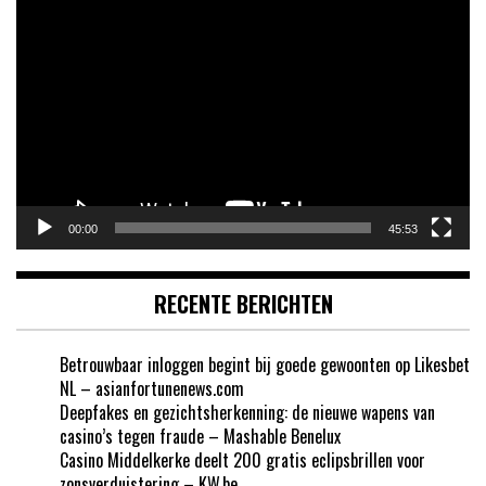
Videospeler
00:00
45:53
RECENTE BERICHTEN
Betrouwbaar inloggen begint bij goede gewoonten op Likesbet
NL – asianfortunenews.com
Deepfakes en gezichtsherkenning: de nieuwe wapens van
casino’s tegen fraude – Mashable Benelux
Casino Middelkerke deelt 200 gratis eclipsbrillen voor
zonsverduistering – KW.be