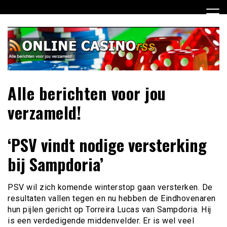
Ga
naar
de
inhoud
Alle berichten voor jou
verzameld!
‘PSV vindt nodige versterking
bij Sampdoria’
PSV wil zich komende winterstop gaan versterken. De
resultaten vallen tegen en nu hebben de Eindhovenaren
hun pijlen gericht op Torreira Lucas van Sampdoria. Hij
is een verdedigende middenvelder. Er is wel veel