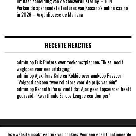
uit naar aanleiding van de zonsverduistering – HLN
Verken de spannendste features van Kaasino’s online casino
in 2026 – Arquidiocese de Mariana
RECENTE REACTIES
admin
op
Erik Pieters over toekomstplannen: “Ik zal nooit
weglopen voor een uitdaging”
admin
op
Ajax-fans Kale en Kokkie over aankoop Pasveer:
“Volgend seizoen twee rollators voor de prijs van één”
admin
op
Kenneth Perez vindt dat Ajax geen topseizoen heeft
gedraaid: “Kwartfinale Europa League een domper”
Deze website maakt gebruik van cookies. Voor een goed functioneerde
Aangedreven door
WordPress