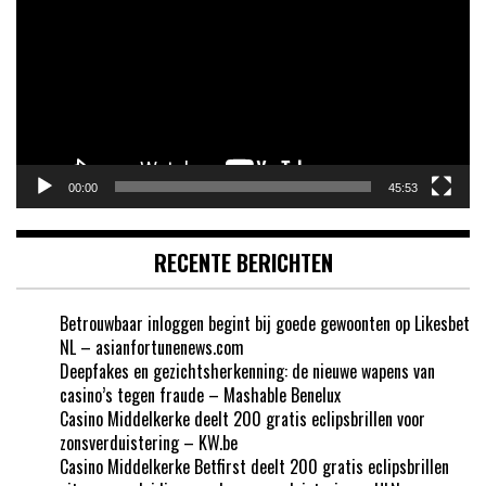
00:00
45:53
RECENTE BERICHTEN
Betrouwbaar inloggen begint bij goede gewoonten op Likesbet
NL – asianfortunenews.com
Deepfakes en gezichtsherkenning: de nieuwe wapens van
casino’s tegen fraude – Mashable Benelux
Casino Middelkerke deelt 200 gratis eclipsbrillen voor
zonsverduistering – KW.be
Casino Middelkerke Betfirst deelt 200 gratis eclipsbrillen