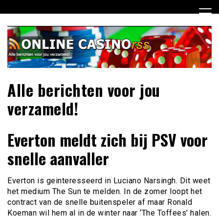
Ga
naar
de
inhoud
Alle berichten voor jou
verzameld!
Everton meldt zich bij PSV voor
snelle aanvaller
Everton is geinteresseerd in Luciano Narsingh. Dit weet
het medium The Sun te melden. In de zomer loopt het
contract van de snelle buitenspeler af maar Ronald
Koeman wil hem al in de winter naar ‘The Toffees’ halen.