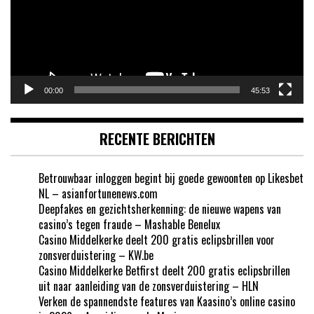
00:00
45:53
RECENTE BERICHTEN
Betrouwbaar inloggen begint bij goede gewoonten op Likesbet
NL – asianfortunenews.com
Deepfakes en gezichtsherkenning: de nieuwe wapens van
casino’s tegen fraude – Mashable Benelux
Casino Middelkerke deelt 200 gratis eclipsbrillen voor
zonsverduistering – KW.be
Casino Middelkerke Betfirst deelt 200 gratis eclipsbrillen
uit naar aanleiding van de zonsverduistering – HLN
Verken de spannendste features van Kaasino’s online casino