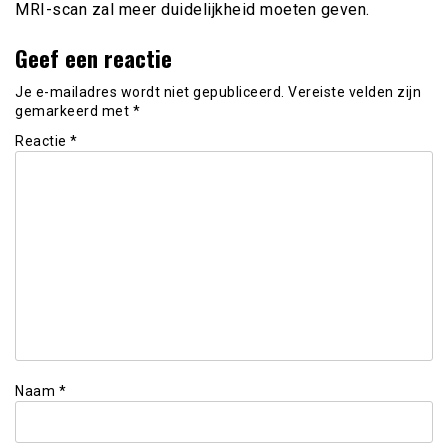
MRI-scan zal meer duidelijkheid moeten geven.
Geef een reactie
Je e-mailadres wordt niet gepubliceerd.
Vereiste velden zijn
gemarkeerd met
*
Reactie
*
Naam
*