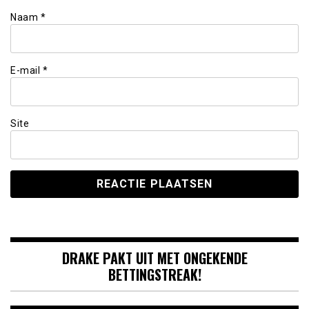
Naam
*
E-mail
*
Site
DRAKE PAKT UIT MET ONGEKENDE
BETTINGSTREAK!