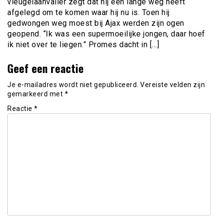
vleugelaanvaller zegt dat hij een lange weg heeft
afgelegd om te komen waar hij nu is. Toen hij
gedwongen weg moest bij Ajax werden zijn ogen
geopend. “Ik was een supermoeilijke jongen, daar hoef
ik niet over te liegen.” Promes dacht in […]
Geef een reactie
Je e-mailadres wordt niet gepubliceerd.
Vereiste velden zijn
gemarkeerd met
*
Reactie
*