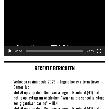
Videospeler
00:00
45:53
RECENTE BERICHTEN
Verboden casino deals 2026 – Legale bonus alternatieven –
GamesHub
Met AI op stap door Gent van vroeger… Reinhard (41) laat
het je op Instagram ontdekken: “Waar nu die school is, stond
een gigantisch casino” – HLN
Met AI op stap door Gent van vroeger… Reinhard (41) laat