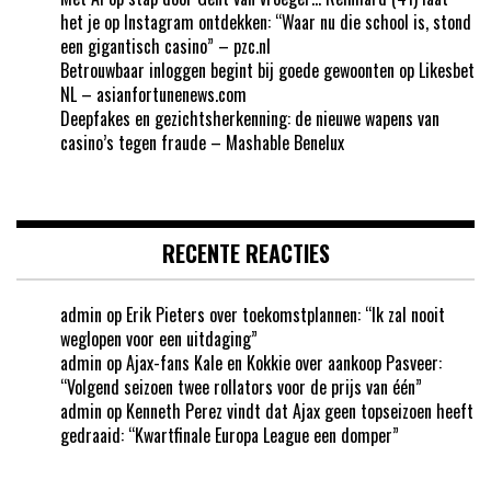
het je op Instagram ontdekken: “Waar nu die school is, stond
een gigantisch casino” – pzc.nl
Betrouwbaar inloggen begint bij goede gewoonten op Likesbet
NL – asianfortunenews.com
Deepfakes en gezichtsherkenning: de nieuwe wapens van
casino’s tegen fraude – Mashable Benelux
RECENTE REACTIES
admin
op
Erik Pieters over toekomstplannen: “Ik zal nooit
weglopen voor een uitdaging”
admin
op
Ajax-fans Kale en Kokkie over aankoop Pasveer:
“Volgend seizoen twee rollators voor de prijs van één”
admin
op
Kenneth Perez vindt dat Ajax geen topseizoen heeft
gedraaid: “Kwartfinale Europa League een domper”