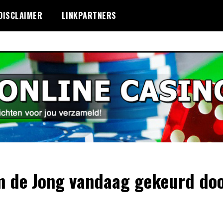
DISCLAIMER
LINKPARTNERS
m de Jong vandaag gekeurd do