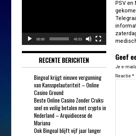
Videospeler
PSV en 
gekomen
Telegra
informa
zaterdag
00:00
45:53
medisch
Geef e
RECENTE BERICHTEN
Je e-mail
Bingoal krijgt nieuwe vergunning
Reactie
*
van Kansspelautoriteit – Online
Casino Ground
Beste Online Casino Zonder Cruks:
snel en veilig betalen met crypto in
Nederland – Arquidiocese de
Mariana
Ook Bingoal blijft vijf jaar langer