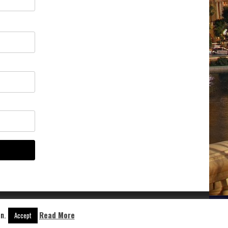
n.
Read More
Accept
Aangedreven door
WordPress