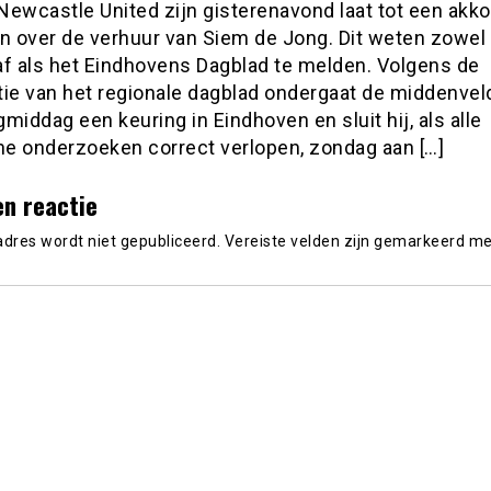
Newcastle United zijn gisterenavond laat tot een akk
 over de verhuur van Siem de Jong. Dit weten zowel
af als het Eindhovens Dagblad te melden. Volgens de
tie van het regionale dagblad ondergaat de middenvel
middag een keuring in Eindhoven en sluit hij, als alle
e onderzoeken correct verlopen, zondag aan […]
en reactie
adres wordt niet gepubliceerd.
Vereiste velden zijn gemarkeerd m