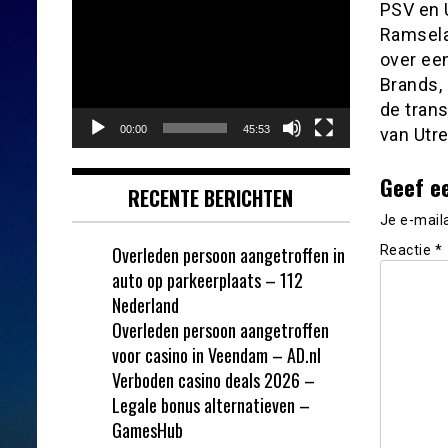
Videospeler
PSV en 
Ramselaa
over een
Brands,
de tran
00:00
45:53
van Utre
Geef e
RECENTE BERICHTEN
Je e-mail
Overleden persoon aangetroffen in
Reactie
*
auto op parkeerplaats – 112
Nederland
Overleden persoon aangetroffen
voor casino in Veendam – AD.nl
Verboden casino deals 2026 –
Legale bonus alternatieven –
GamesHub