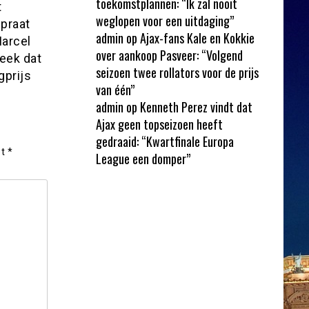
toekomstplannen: “Ik zal nooit
t
weglopen voor een uitdaging”
epraat
admin
op
Ajax-fans Kale en Kokkie
Marcel
over aankoop Pasveer: “Volgend
eek dat
seizoen twee rollators voor de prijs
gprijs
van één”
admin
op
Kenneth Perez vindt dat
Ajax geen topseizoen heeft
gedraaid: “Kwartfinale Europa
et
*
League een domper”