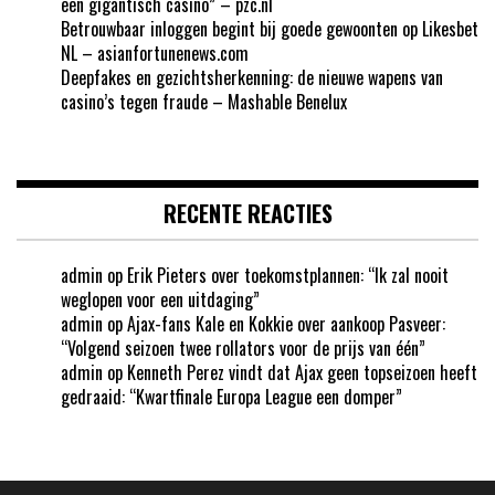
een gigantisch casino” – pzc.nl
Betrouwbaar inloggen begint bij goede gewoonten op Likesbet
NL – asianfortunenews.com
Deepfakes en gezichtsherkenning: de nieuwe wapens van
casino’s tegen fraude – Mashable Benelux
RECENTE REACTIES
admin
op
Erik Pieters over toekomstplannen: “Ik zal nooit
weglopen voor een uitdaging”
admin
op
Ajax-fans Kale en Kokkie over aankoop Pasveer:
“Volgend seizoen twee rollators voor de prijs van één”
admin
op
Kenneth Perez vindt dat Ajax geen topseizoen heeft
gedraaid: “Kwartfinale Europa League een domper”