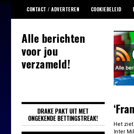
Ga
CONTACT / ADVERTEREN
COOKIEBELEID
naar
de
inhoud
Alle berichten
voor jou
verzameld!
‘Fra
DRAKE PAKT UIT MET
ONGEKENDE BETTINGSTREAK!
Het ziet
Inter Mi