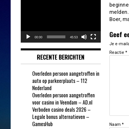
Videospeler
beginnen
melden.
Boer, ma
Geef e
00:00
45:53
Je e-mail
Reactie
*
RECENTE BERICHTEN
Overleden persoon aangetroffen in
auto op parkeerplaats – 112
Nederland
Overleden persoon aangetroffen
voor casino in Veendam – AD.nl
Verboden casino deals 2026 –
Legale bonus alternatieven –
GamesHub
Naam
*