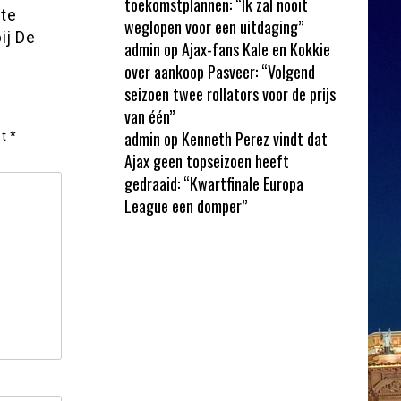
toekomstplannen: “Ik zal nooit
 te
weglopen voor een uitdaging”
ij De
admin
op
Ajax-fans Kale en Kokkie
over aankoop Pasveer: “Volgend
seizoen twee rollators voor de prijs
van één”
admin
op
Kenneth Perez vindt dat
et
*
Ajax geen topseizoen heeft
gedraaid: “Kwartfinale Europa
League een domper”