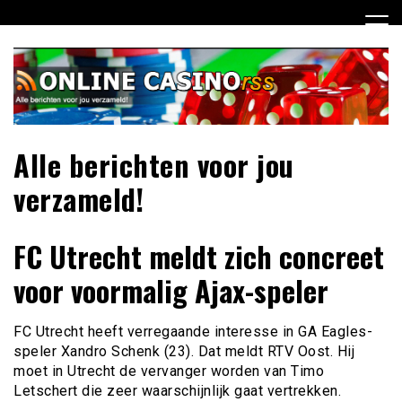
Ga
naar
de
inhoud
Alle berichten voor jou
verzameld!
FC Utrecht meldt zich concreet
voor voormalig Ajax-speler
FC Utrecht heeft verregaande interesse in GA Eagles-
speler Xandro Schenk (23). Dat meldt RTV Oost. Hij
moet in Utrecht de vervanger worden van Timo
Letschert die zeer waarschijnlijk gaat vertrekken.