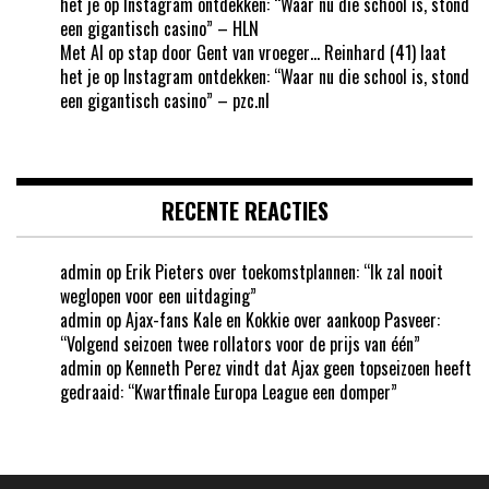
het je op Instagram ontdekken: “Waar nu die school is, stond
een gigantisch casino” – HLN
Met AI op stap door Gent van vroeger… Reinhard (41) laat
het je op Instagram ontdekken: “Waar nu die school is, stond
een gigantisch casino” – pzc.nl
RECENTE REACTIES
admin
op
Erik Pieters over toekomstplannen: “Ik zal nooit
weglopen voor een uitdaging”
admin
op
Ajax-fans Kale en Kokkie over aankoop Pasveer:
“Volgend seizoen twee rollators voor de prijs van één”
admin
op
Kenneth Perez vindt dat Ajax geen topseizoen heeft
gedraaid: “Kwartfinale Europa League een domper”