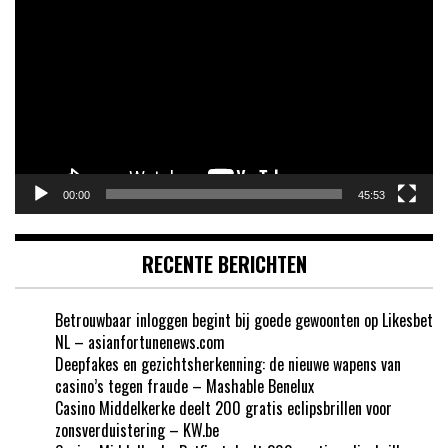
00:00
45:53
RECENTE BERICHTEN
Betrouwbaar inloggen begint bij goede gewoonten op Likesbet
NL – asianfortunenews.com
Deepfakes en gezichtsherkenning: de nieuwe wapens van
casino’s tegen fraude – Mashable Benelux
Casino Middelkerke deelt 200 gratis eclipsbrillen voor
zonsverduistering – KW.be