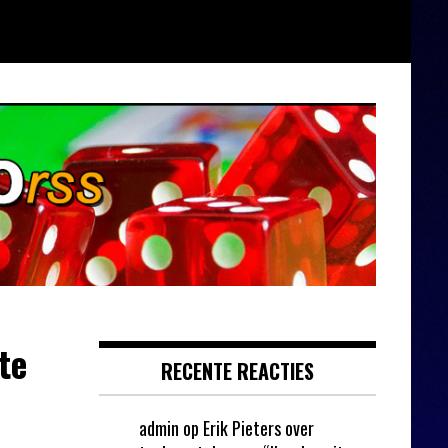
te
RECENTE REACTIES
admin
op
Erik Pieters over