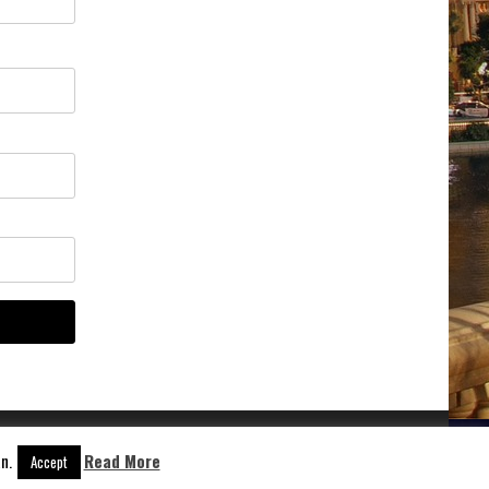
n.
Read More
Accept
Aangedreven door
WordPress