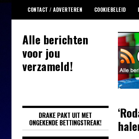
Ga
CONTACT / ADVERTEREN
COOKIEBELEID
naar
de
inhoud
Alle berichten
voor jou
verzameld!
‘Rod
DRAKE PAKT UIT MET
hale
ONGEKENDE BETTINGSTREAK!