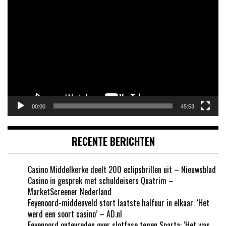
Videospeler
00:00
45:53
RECENTE BERICHTEN
Casino Middelkerke deelt 200 eclipsbrillen uit – Nieuwsblad
Casino in gesprek met schuldeisers Quatrim –
MarketScreener Nederland
Feyenoord-middenveld stort laatste halfuur in elkaar: ‘Het
werd een soort casino’ – AD.nl
Feyenoord ontevreden over slotfase tegen Sparta: ‘Het was