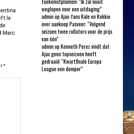
toekomstplannen: “Ik zal nooit
weglopen voor een uitdaging”
rentina
admin
op
Ajax-fans Kale en Kokkie
ft la
over aankoop Pasveer: “Volgend
 de
seizoen twee rollators voor de prijs
d Marc
van één”
admin
op
Kenneth Perez vindt dat
Ajax geen topseizoen heeft
gedraaid: “Kwartfinale Europa
et
*
League een domper”