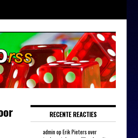
oor
RECENTE REACTIES
admin
op
Erik Pieters over