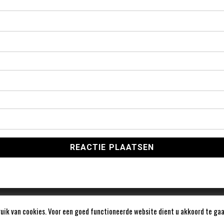
ik van cookies. Voor een goed functioneerde website dient u akkoord te gaa