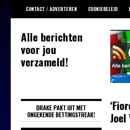
Ga
CONTACT / ADVERTEREN
COOKIEBELEID
naar
de
inhoud
Alle berichten
voor jou
verzameld!
‘Fio
DRAKE PAKT UIT MET
Joel
ONGEKENDE BETTINGSTREAK!