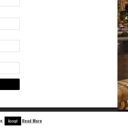
n.
Read More
Accept
Aangedreven door
WordPress