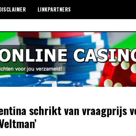
DISCLAIMER
LINKPARTNERS
rentina schrikt van vraagprijs v
 Veltman’