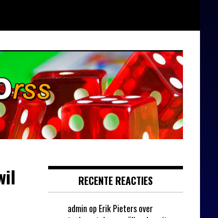
wil
RECENTE REACTIES
admin
op
Erik Pieters over