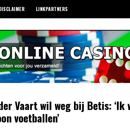
DISCLAIMER
LINKPARTNERS
er Vaart wil weg bij Betis: ‘Ik 
on voetballen’