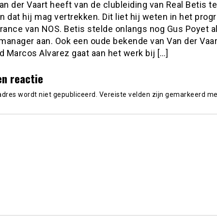
an der Vaart heeft van de clubleiding van Real Betis t
 dat hij mag vertrekken. Dit liet hij weten in het pr
France van NOS. Betis stelde onlangs nog Gus Poyet a
manager aan. Ook een oude bekende van Van der Vaar
 Marcos Alvarez gaat aan het werk bij […]
en reactie
adres wordt niet gepubliceerd.
Vereiste velden zijn gemarkeerd m